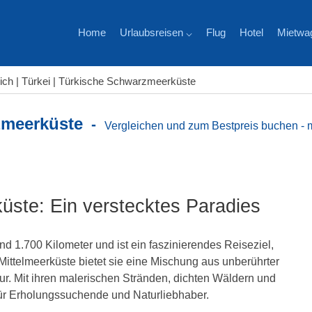
Home
Urlaubsreisen ⌵
Flug
Hotel
Mietwa
ich
| Türkei | Türkische Schwarzmeerküste
zmeerküste
-
Vergleichen und zum Bestpreis buchen - 
ste: Ein verstecktes Paradies
d 1.700 Kilometer und ist ein faszinierendes Reiseziel,
n Mittelmeerküste bietet sie eine Mischung aus unberührter
tur. Mit ihren malerischen Stränden, dichten Wäldern und
 für Erholungssuchende und Naturliebhaber.