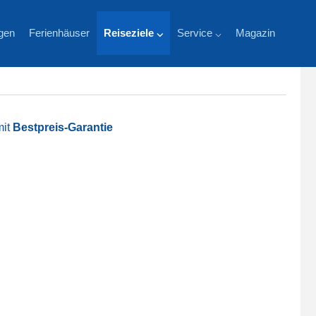
gen
Ferienhäuser
Reiseziele ⌵
Service ⌵
Magazin
mit
Bestpreis-Garantie